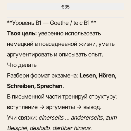
€35
**Уровень B1 — Goethe / telc B1 **
Твоя цель:
уверенно использовать
немецкий в повседневной жизни, уметь
аргументировать и описывать опыт.
Что делать
Разбери формат экзамена:
Lesen, Hören,
Schreiben, Sprechen
.
В письменной части тренируй структуру:
вступление → аргументы → вывод.
Учи связки:
einerseits … andererseits
,
zum
Beispiel
,
deshalb
,
darüber hinaus
.