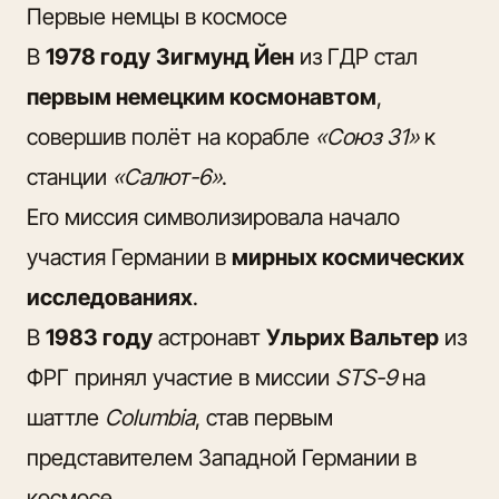
Первые немцы в космосе
В
1978 году
Зигмунд Йен
из ГДР стал
первым немецким космонавтом
,
совершив полёт на корабле
«Союз 31»
к
станции
«Салют-6»
.
Его миссия символизировала начало
участия Германии в
мирных космических
исследованиях
.
В
1983 году
астронавт
Ульрих Вальтер
из
ФРГ принял участие в миссии
STS-9
на
шаттле
Columbia
, став первым
представителем Западной Германии в
космосе.