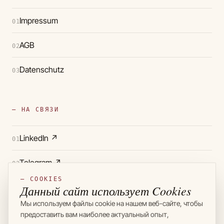
Impressum
01
AGB
02
Datenschutz
03
— НА СВЯЗИ
LinkedIn
↗
01
Telegram
↗
02
— COOKIES
Instagram
↗
Данный сайт использует Cookies
03
Мы используем файлы cookie на нашем веб-сайте, чтобы
предоставить вам наиболее актуальный опыт,