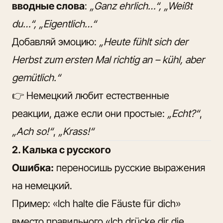
вводные слова
:
„Ganz ehrlich…“, „Weißt
du…“, „Eigentlich…“
Добавляй эмоцию:
„Heute fühlt sich der
Herbst zum ersten Mal richtig an – kühl, aber
gemütlich.“
👉 Немецкий любит естественные
реакции, даже если они простые:
„Echt?“
,
„Ach so!“
,
„Krass!“
2. Калька с русского
Ошибка:
переносишь русские выражения
на немецкий.
Пример: «Ich halte die Fäuste für dich»
вместо правильного «Ich drücke dir die