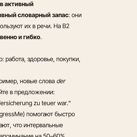
 в активный
ивный словарный запас
: они
ользуют их в речи. На B2
венно и гибко
.
: работа, здоровье, покупки,
пример, новые слова
der
йте в предложении:
Versicherung zu teuer war.“
rogressMe) помогают быстро
ают, что интервальные
запоминание на 50–60%.