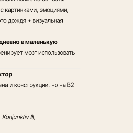
а с картинками, эмоциями,
то дождя + визуальная
дневно в маленькую
ренирует мозг использовать
ектор
на и конструкции, но на B2
,
Konjunktiv II
),