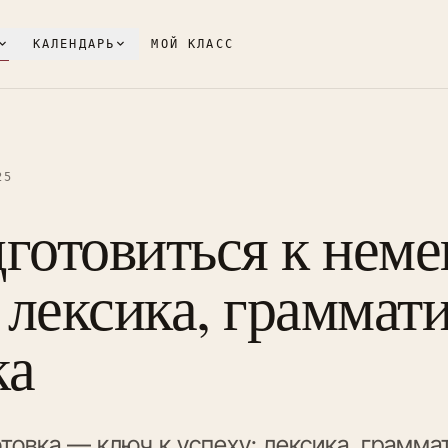
КАЛЕНДАРЬ
МОЙ КЛАСС
25
дготовиться к нем
лексика, граммати
ка
товка — ключ к успеху: лексика, грамма