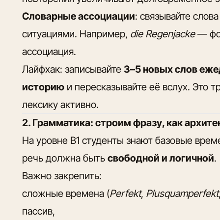
Словарные ассоциации
: связывайте слов
ситуациями. Например,
die Regenjacke
— фо
ассоциация.
Лайфхак: записывайте
3–5 новых слов еже
историю
и пересказывайте её вслух. Это т
лексику активно.
2. Грамматика: строим фразу, как архит
На уровне B1 студенты знают базовые време
речь должна быть
свободной и логичной
.
Важно закрепить:
сложные времена (
Perfekt
,
Plusquamperfekt
пассив,