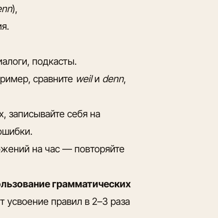
enn
),
я.
иалоги, подкасты.
пример, сравните
weil
и
denn
,
, записывайте себя на
ошибки.
ожений на час — повторяйте
ользование грамматических
т усвоение правил в 2–3 раза