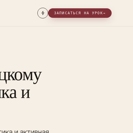
ЗАПИСАТЬСЯ НА УРОК
→
ецкому
ка и
тика и активная