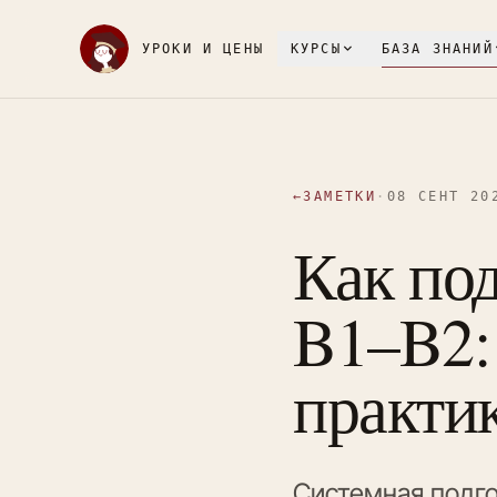
УРОКИ И ЦЕНЫ
КУРСЫ
БАЗА ЗНАНИЙ
←
ЗАМЕТКИ
·
08 СЕНТ 20
Как по
B1–B2: 
практи
Системная подго