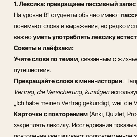
1. Лексика: превращаем пассивный запас
На уровне B1 студенты обычно имеют
пасс
понимают слова и выражения, но редко исп
важно
уметь употреблять лексику естест
Советы и лайфхаки:
Учите слова по темам
, связанным с жизнью
путешествия.
Превращайте слова в мини-истории
. На
Vertrag
,
die Versicherung
,
kündigen
использу
„Ich habe meinen Vertrag gekündigt, weil die 
Карточки с повторением
(Anki, Quizlet, P
закреплять лексику. Исследования показыв
повторения увеличивают долговременное 