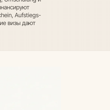
инансируют
ein, Aufstiegs-
акие визы дают