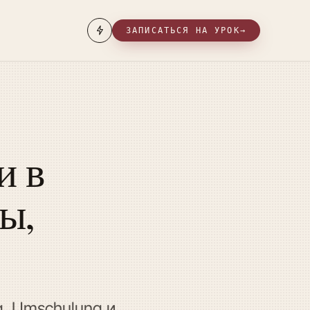
ЗАПИСАТЬСЯ НА УРОК
→
и в
ы,
ng, Umschulung и