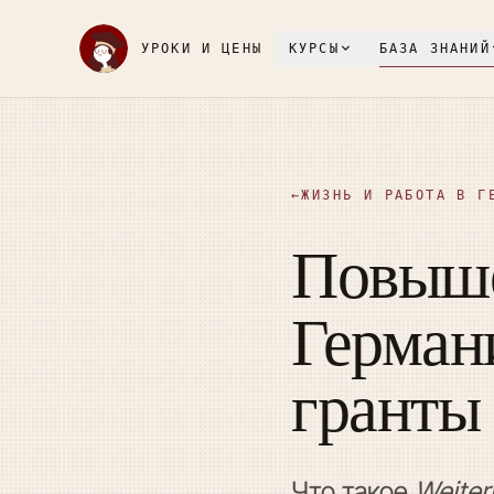
УРОКИ И ЦЕНЫ
КУРСЫ
БАЗА ЗНАНИЙ
←
ЖИЗНЬ И РАБОТА В Г
Повыше
Герма
гранты 
Что такое
Weiter