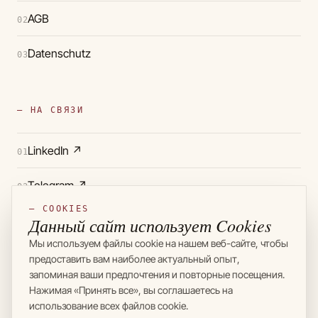
AGB
02
Datenschutz
03
— НА СВЯЗИ
LinkedIn
↗
01
Telegram
↗
02
— COOKIES
Instagram
↗
Данный сайт использует Cookies
03
Мы используем файлы cookie на нашем веб-сайте, чтобы
предоставить вам наиболее актуальный опыт,
запоминая ваши предпочтения и повторные посещения.
Нажимая «Принять все», вы соглашаетесь на
использование всех файлов cookie.
© 2024 — 2026 SASCHA & DEUTSCH
MADE WITH ♥ IN BERLIN