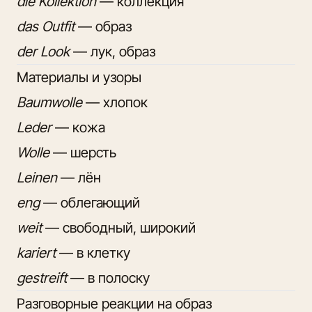
die Kollektion
— коллекция
das Outfit
— образ
der Look
— лук, образ
Материалы и узоры
Baumwolle
— хлопок
Leder
— кожа
Wolle
— шерсть
Leinen
— лён
eng
— облегающий
weit
— свободный, широкий
kariert
— в клетку
gestreift
— в полоску
Разговорные реакции на образ