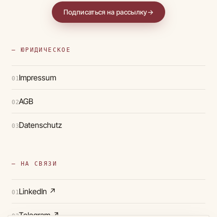
Подписаться на рассылку
→
— ЮРИДИЧЕСКОЕ
Impressum
01
AGB
02
Datenschutz
03
— НА СВЯЗИ
LinkedIn
↗
01
Telegram
↗
02