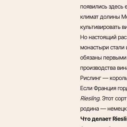
появились здесь 
климат долины Мо
культивировать в
Но настоящий рас
монастыри стали 
обязаны первыми 
производства вин
Рислинг — король
Если Франция гор
Riesling
. Этот сор
родина — немецк
Что делает Ries