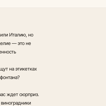
или Италию, но
делие — это не
енность
щут на этикетках
 фонтана?
вас ждет сюрприз.
 виноградники