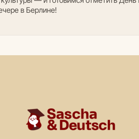
 культуры — и готовимся отметить День 
чере в Берлине!