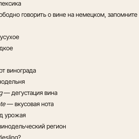
лексика
ободно говорить о вине на немецком, запомните 
усухое
дкое
т винограда
одельня
g
— дегустация вина
te
— вкусовая нота
д урожая
инодельческий регион
iesling?