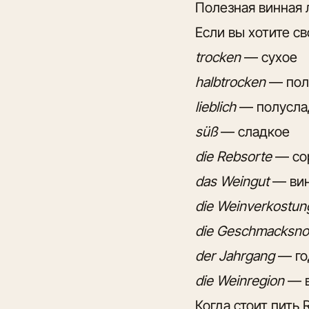
Полезная винная 
Если вы хотите св
trocken
— сухое
halbtrocken
— пол
lieblich
— полусла
süß
— сладкое
die Rebsorte
— сор
das Weingut
— вин
die Weinverkostun
die Geschmacksno
der Jahrgang
— го
die Weinregion
— в
Когда стоит пить R