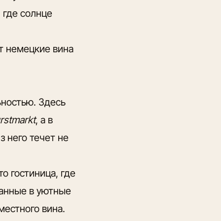
, где солнце
т немецкие вина
ьностью. Здесь
rstmarkt
, а в
з него течет не
то гостиница, где
анные в уютные
местного вина.