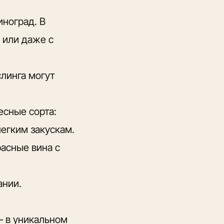
иноград. В
 или даже с
линга могут
есные сорта:
егким закускам.
асные вина с
ании.
— в уникальном