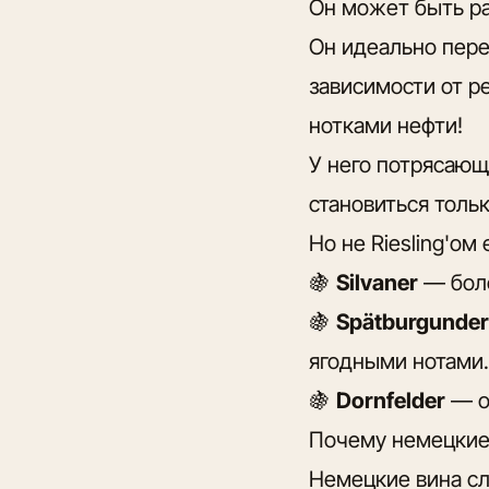
Он может быть ра
Он идеально пере
зависимости от р
нотками нефти!
У него потрясающ
становиться толь
Но не Riesling'о
🍇
Silvaner
— боле
🍇
Spätburgunder
ягодными нотами.
🍇
Dornfelder
— о
Почему немецкие 
Немецкие вина сл