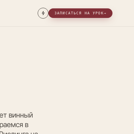
ЗАПИСАТЬСЯ НА УРОК
→
чет винный
раемся в