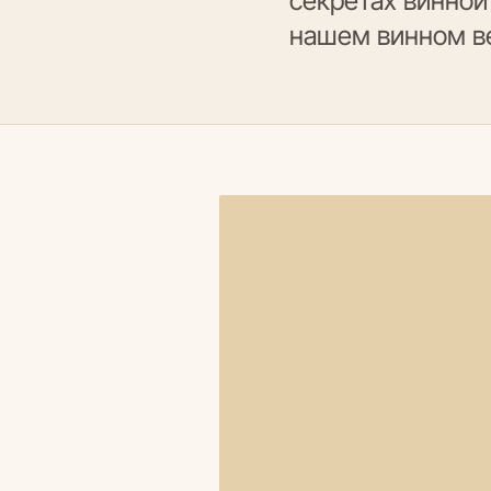
секретах винной
нашем винном ве