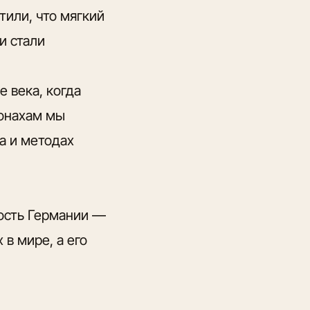
или, что мягкий
и стали
 века, когда
монахам мы
а и методах
дость Германии —
 в мире, а его