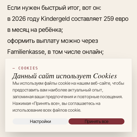
Если нужен быстрый итог, вот он:
в 2026 году Kindergeld составляет 259 евро
в месяц на ребёнка;
оформить выплату можно через
Familienkasse, в том числе онлайн;
право зависит от проживания в Германии,
— COOKIES
семейной ситуации и статуса пребывания;
Данный сайт использует Cookies
Мы используем файлы cookie на нашем веб-сайте, чтобы
до 18 лет выплата обычно идёт по
предоставить вам наиболее актуальный опыт,
базовому правилу, после 18 — при
запоминая ваши предпочтения и повторные посещения.
Нажимая «Принять все», вы соглашаетесь на
выполнении дополнительных условий;
использование всех файлов cookie.
главные риски — неполные документы,
Настройки
Принять все
ошибки в данных и несообщённые