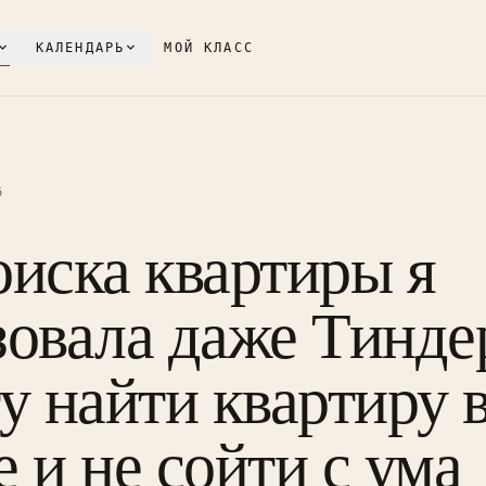
КАЛЕНДАРЬ
МОЙ КЛАСС
6
оиска квартиры я
овала даже Тиндер
у найти квартиру 
 и не сойти с ума