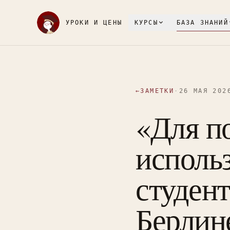
УРОКИ И ЦЕНЫ
КУРСЫ
БАЗА ЗНАНИЙ
←
ЗАМЕТКИ
·
26 МАЯ 202
«Для п
использ
студент
Берлине