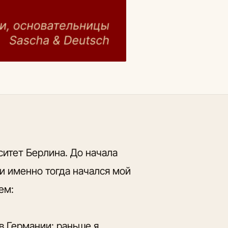
ситет Берлина. До начала
и именно тогда начался мой
ем:
в Германии: раньше я