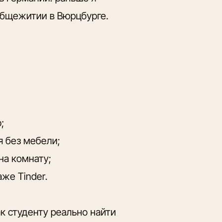
общежитии в Вюрцбурге.
;
я без мебели;
на комнату;
аже Tinder.
к студенту реально найти