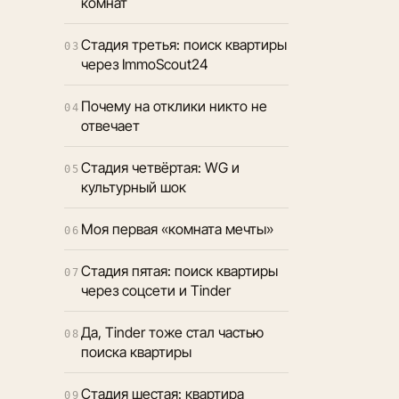
комнат
Стадия третья: поиск квартиры
03
через ImmoScout24
Почему на отклики никто не
04
отвечает
Стадия четвёртая: WG и
05
культурный шок
Моя первая «комната мечты»
06
Стадия пятая: поиск квартиры
07
через соцсети и Tinder
Да, Tinder тоже стал частью
08
поиска квартиры
Стадия шестая: квартира
09