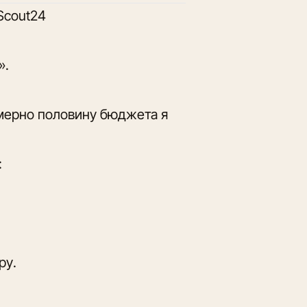
Scout24
».
имерно половину бюджета я
:
ру.