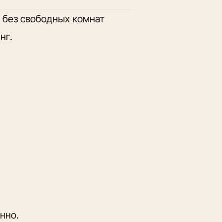
ы без свободных комнат
нг.
нно.