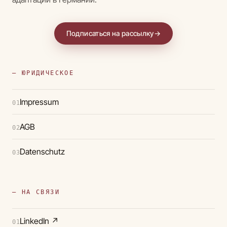
Подписаться на рассылку
→
— ЮРИДИЧЕСКОЕ
Impressum
01
AGB
02
Datenschutz
03
— НА СВЯЗИ
LinkedIn
↗
01