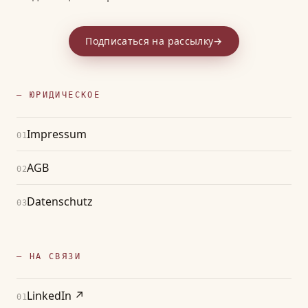
Подписаться на рассылку
→
— ЮРИДИЧЕСКОЕ
Impressum
01
AGB
02
Datenschutz
03
— НА СВЯЗИ
LinkedIn
↗
01