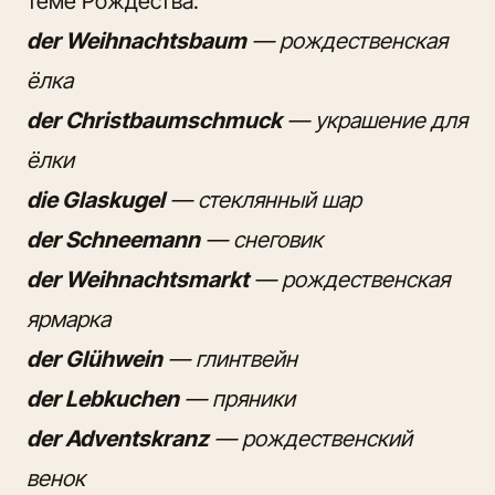
теме Рождества:
der Weihnachtsbaum
— рождественская
ёлка
der Christbaumschmuck
— украшение для
ёлки
die Glaskugel
— стеклянный шар
der Schneemann
— снеговик
der Weihnachtsmarkt
— рождественская
ярмарка
der Glühwein
— глинтвейн
der Lebkuchen
— пряники
der Adventskranz
— рождественский
венок