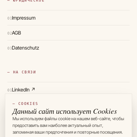
— ЮРИДИЧЕСКОЕ
Impressum
01
AGB
02
Datenschutz
03
— НА СВЯЗИ
LinkedIn
↗
01
Telegram
↗
— COOKIES
02
Данный сайт использует Cookies
Мы используем файлы cookie на нашем веб-сайте, чтобы
Instagram
↗
03
предоставить вам наиболее актуальный опыт,
запоминая ваши предпочтения и повторные посещения.