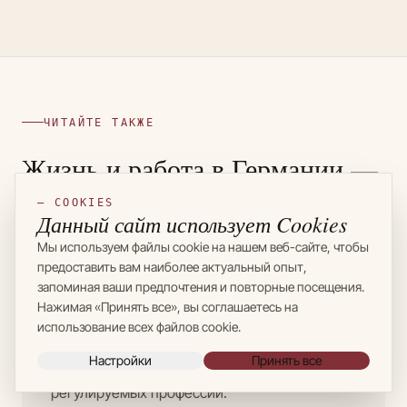
ЧИТАЙТЕ ТАКЖЕ
Жизнь и работа в Германии —
соседние материалы
— COOKIES
Данный сайт использует Cookies
Мы используем файлы cookie на нашем веб-сайте, чтобы
предоставить вам наиболее актуальный опыт,
запоминая ваши предпочтения и повторные посещения.
ANERKENNUNG
Нажимая «Принять все», вы соглашаетесь на
Подтверждение диплома врача
использование всех файлов cookie.
Аппробация, признание квалификации, сроки
Настройки
Принять все
и экзамены — для медиков и других
регулируемых профессий.