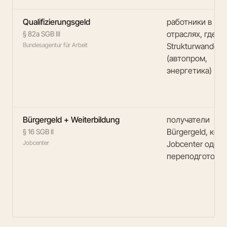
Qualifizierungsgeld
работники в
отраслях, где и
§ 82a SGB III
Bundesagentur für Arbeit
Strukturwandel
(автопром,
энергетика)
Bürgergeld + Weiterbildung
получатели
Bürgergeld, кот
§ 16 SGB II
Jobcenter
Jobcenter одоб
переподготовку