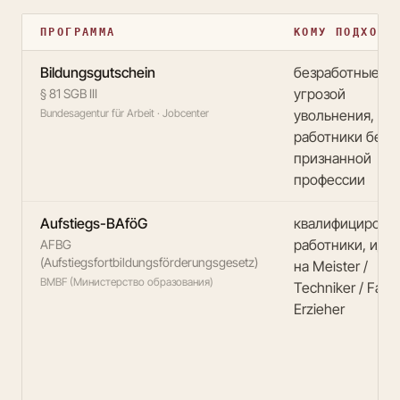
ПРОГРАММА
КОМУ ПОДХОДИ
Bildungsgutschein
безработные, п
угрозой
§ 81 SGB III
Bundesagentur für Arbeit · Jobcenter
увольнения,
работники без
признанной
профессии
Aufstiegs-BAföG
квалифицирова
работники, иду
AFBG
(Aufstiegsfortbildungsförderungsgesetz)
на Meister /
BMBF (Министерство образования)
Techniker / Fachw
Erzieher