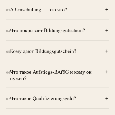
+
А Umschulung — это что?
03
+
Что покрывает Bildungsgutschein?
04
+
Кому дают Bildungsgutschein?
05
+
Что такое Aufstiegs-BAföG и кому он
06
нужен?
+
Что такое Qualifizierungsgeld?
07