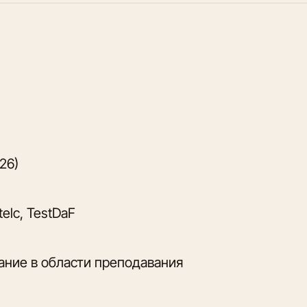
26)
elc, TestDaF
ание в области преподавания