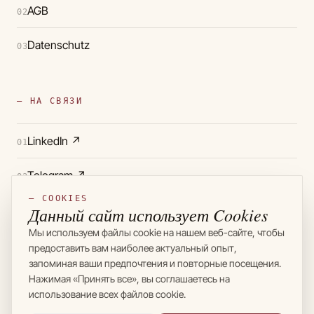
AGB
02
Datenschutz
03
— НА СВЯЗИ
LinkedIn
↗
01
Telegram
↗
02
— COOKIES
Instagram
↗
Данный сайт использует Cookies
03
Мы используем файлы cookie на нашем веб-сайте, чтобы
предоставить вам наиболее актуальный опыт,
запоминая ваши предпочтения и повторные посещения.
Нажимая «Принять все», вы соглашаетесь на
использование всех файлов cookie.
© 2024 — 2026 SASCHA & DEUTSCH
MADE WITH ♥ IN BERLIN