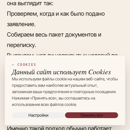
она выглядит так:
Проверяем, когда и как было подано
заявление.
Собираем весь пакет документов и
переписку.
Выясняем, нет ли незакрытых условий по
ПМЖ или гражданству.
— COOKIES
Данный сайт использует Cookies
Отправляем короткое напоминание и
Мы используем файлы cookie на нашем веб-сайте, чтобы
предоставить вам наиболее актуальный опыт,
фиксируем это.
запоминая ваши предпочтения и повторные посещения.
Если разумный срок прошёл, а движения
Нажимая «Принять все», вы соглашаетесь на
использование всех файлов cookie.
нет, оцениваем Untätigkeitsklage как
Настройки
Принять все
следующий шаг.
Именно такой подход обычно работает