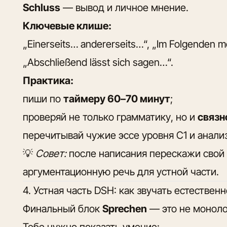
Schluss
— вывод и личное мнение.
Ключевые клише:
„Einerseits… andererseits…“, „Im Folgenden mö
„Abschließend lässt sich sagen…“.
Практика:
пиши по
таймеру 60–70 минут
;
проверяй не только грамматику, но и
связн
перечитывай чужие эссе уровня C1 и анали
💡
Совет:
после написания перескажи свой 
аргументационную речь для устной части.
4. Устная часть DSH: как звучать естественн
Финальный блок
Sprechen
— это не монолог
Тебе нужно показать умение: