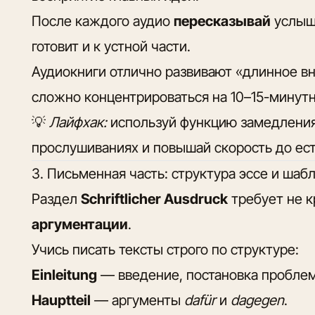
После каждого аудио
пересказывай
услыш
готовит и к устной части.
Аудиокниги отлично развивают «длинное в
сложно концентрироваться на 10–15-минутн
💡
Лайфхак:
используй функцию замедления 
прослушиваниях и повышай скорость до ес
3. Письменная часть: структура эссе и шаб
Раздел
Schriftlicher Ausdruck
требует не к
аргументации
.
Учись писать тексты строго по структуре:
Einleitung
— введение, постановка пробле
Hauptteil
— аргументы
dafür
и
dagegen
.