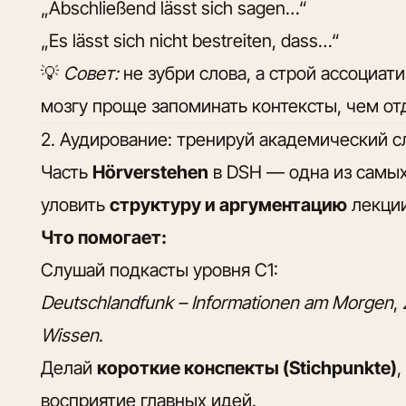
„Abschließend lässt sich sagen…“
„Es lässt sich nicht bestreiten, dass…“
💡
Совет:
не зубри слова, а строй ассоциа
мозгу проще запоминать контексты, чем о
2. Аудирование: тренируй академический с
Часть
Hörverstehen
в DSH — одна из самых
уловить
структуру и аргументацию
лекции
Что помогает:
Слушай подкасты уровня C1:
Deutschlandfunk – Informationen am Morgen
,
Wissen
.
Делай
короткие конспекты (Stichpunkte)
восприятие главных идей.