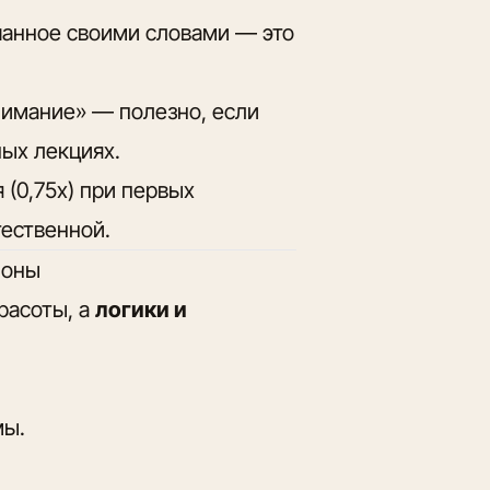
анное своими словами — это
нимание» — полезно, если
ых лекциях.
(0,75x) при первых
тественной.
лоны
расоты, а
логики и
мы.