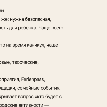
ии
т же: нужна безопасная,
ость для ребёнка. Чаще всего
р на время каникул, чаще
вые, творческие,
риятия, Ferienpass,
площадки, семейные события.
акрывает вопрос «кто будет с
городские активности —