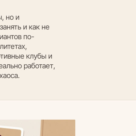
, но и
занять и как не
иантов по-
литетах,
ортивные клубы и
еально работает,
хаоса.