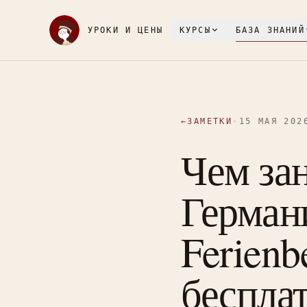
УРОКИ И ЦЕНЫ
КУРСЫ
БАЗА ЗНАНИЙ
←
ЗАМЕТКИ
·
15 МАЯ 202
Чем зан
Германи
Ferienb
беспла